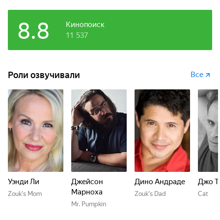
8.8
Кинопоиск
11 537
Роли озвучивали
Все
Уэнди Ли
Джейсон
Дино Андраде
Джо Т
Марноха
Zouk's Mom
Zouk's Dad
Cat
Mr. Pumpkin