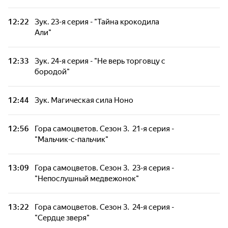
Диноформеры. Сезон 2. 4-я серия - "Союз
пятого уровня: Ультра Ди Кайзер"
12:22
Зук. 23-я серия - "Тайна крокодила
Али"
Диноформеры. Сезон 2. 11-я серия - "Союз
тугодумов"
12:33
Зук. 24-я серия - "Не верь торговцу с
бородой"
Робокар Поли и его друзья. Сезон 4. 17-я
серия - "Чудо на ферме Трэки"
12:44
Зук. Магическая сила Ноно
Робокар Поли и его друзья. Сезон 4. 18-я
12:56
Гора самоцветов. Сезон 3. 21-я серия -
серия - "Исследование молний"
"Мальчик-с-пальчик"
Робокар Поли и его друзья. Сезон 4. 19-я
13:09
Гора самоцветов. Сезон 3. 23-я серия -
серия - "Тайный план Кэмпа"
"Непослушный медвежонок"
13:22
Гора самоцветов. Сезон 3. 24-я серия -
"Сердце зверя"