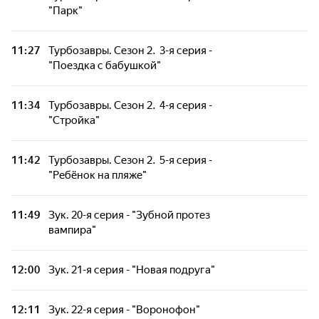
Larva: Личинки на острове. 25-я серия -
"Парк"
"Спасение"
11:27
Турбозавры. Сезон 2. 3-я серия -
Larva: Личинки на острове. 26-я серия - "В
"Поездка с бабушкой"
открытом море"
11:34
Турбозавры. Сезон 2. 4-я серия -
Диноформеры. Сезон 2. 2-я серия - "Новый
"Стройка"
диноформер"
11:42
Турбозавры. Сезон 2. 5-я серия -
Диноформеры. Сезон 2. 1-я серия - "Новый
"Ребёнок на пляже"
противник – Вито"
11:49
Зук. 20-я серия - "Зубной протез
Диноформеры. Сезон 2. 10-я серия - "Слезы
вампира"
Даркно"
12:00
Зук. 21-я серия - "Новая подруга"
Диноформеры. Сезон 2. 6-я серия -
"Состязание по доставке пиццы"
12:11
Зук. 22-я серия - "Воронофон"