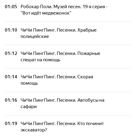
01:05
Робокар Поли. Музей песен. 19-я серия -
"Вот идёт медвежонок"
01:10
ЧиЧи ПингПинг. Песенки. Храбрые
полицейские
01:12
ЧиЧи ПингПинг. Песенки. Пожарные
спешат на помощь
01:14
ЧиЧи ПингПинг. Песенки. Скорая
помощь
01:16
ЧиЧи ПингПинг. Песенки. Автобусы на
сафари
01:19
ЧиЧи ПингПинг. Песенки. Кто починит
экскаватор?