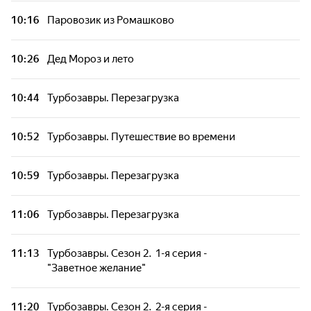
"Счастливый день"
10:16
Паровозик из Ромашково
Larva: Личинки на острове. 20-я серия -
10:26
Дед Мороз и лето
"Крабсформер 2"
10:44
Турбозавры. Перезагрузка
Larva: Личинки на острове. 21-я серия -
"Любовь Олуши"
10:52
Турбозавры. Путешествие во времени
Larva: Личинки на острове. 22-я серия -
"Родители Манго"
10:59
Турбозавры. Перезагрузка
Larva: Личинки на острове. 23-я серия -
11:06
Турбозавры. Перезагрузка
"Айсберг"
11:13
Турбозавры. Сезон 2. 1-я серия -
Larva: Личинки на острове. 24-я серия -
"Заветное желание"
"Шторм"
11:20
Турбозавры. Сезон 2. 2-я серия -