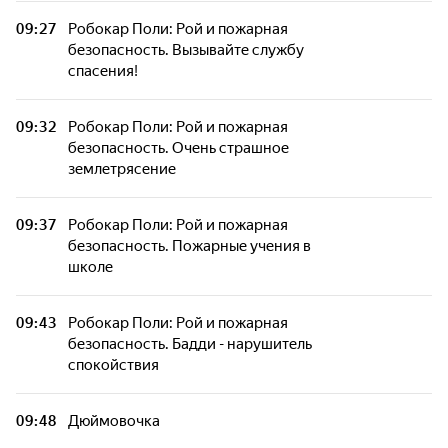
ЧиЧи ПингПинг. Сезон 3. Чемпионат по
09:27
Робокар Поли: Рой и пожарная
путешествиям и исследованиям! Начало
безопасность. Вызывайте службу
Золотого уровня (Часть 1-я)
спасения!
ЧиЧи ПингПинг. Сезон 3. Чемпионат по
09:32
Робокар Поли: Рой и пожарная
путешествиям и исследованиям! Начало
безопасность. Очень страшное
Золотого уровня (Часть 2-я)
землетрясение
Вулливуд. Катапульта
09:37
Робокар Поли: Рой и пожарная
безопасность. Пожарные учения в
школе
Вулливуд. В поисках тишины
09:43
Робокар Поли: Рой и пожарная
Вулливуд. Хрустальный шар
безопасность. Бадди - нарушитель
спокойствия
Вулливуд. Новичок
09:48
Дюймовочка
Larva: Личинки на острове. 19-я серия -