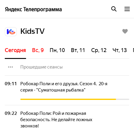
KidsTV
Сегодня
Вс, 9
Пн, 10
Вт, 11
Ср, 12
Чт, 13
Прошедшие сеансы
ЧиЧи ПингПинг. Спасаем Бумажную страну.
09:11
Робокар Поли и его друзья. Сезон 4. 20-я
Часть 2-я
серия - "Суматошная рыбалка"
ЧиЧи ПингПинг. Музыка радуги. Часть 1-я
09:22
Робокар Поли: Рой и пожарная
безопасность. Не делайте ложных
ЧиЧи ПингПинг. Музыка радуги. Часть 2-я
звонков!