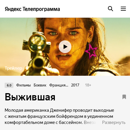
Трейлер
Фильмы
Боевик
Франция...
2017
18
+
6.0
Выжившая
Молодая американка Дженифер проводит выходные
с женатым французским бойфрендом в уединенном
комфортабельном доме с бассейном. Внезапно раньше
Развернуть
времени туда заявляются двое его друзей, с которыми