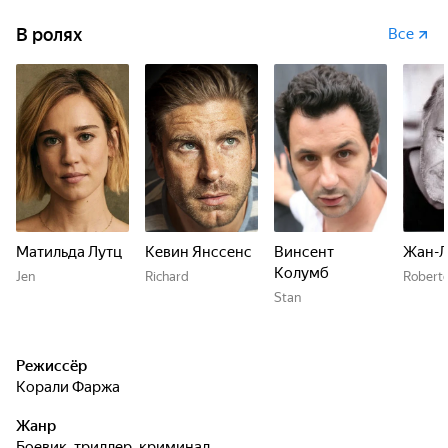
В ролях
Все
Матильда Лутц
Кевин Янссенс
Винсент
Жан-Л
Колумб
Jen
Richard
Robert
Stan
Режиссёр
Корали Фаржа
Жанр
боевик, триллер, криминал