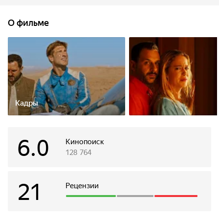
он договорился поохотиться в уик-энд. Девушке стоило
быть осторожнее посреди пустыни и в присутствии
О фильме
незнакомых людей, но, желая разжечь страсть любовника,
Дженифер заигрывает с его другом.
Кадры
6.0
Кинопоиск
128 764
21
Рецензии