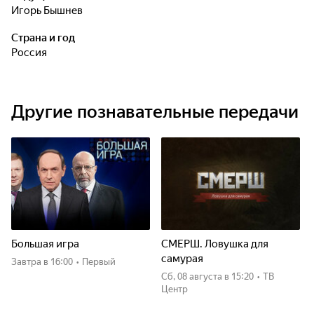
Игорь Бышнёв отправляется за лучшими звериными
Игорь Бышнев
историями, чтобы доказать, что у его героев - все, как у
Страна и год
людей.
Россия
Другие познавательные передачи
Большая игра
СМЕРШ. Ловушка для
самурая
Завтра
в 16:00
•
Первый
сб, 08 августа
в 15:20
•
ТВ
Центр