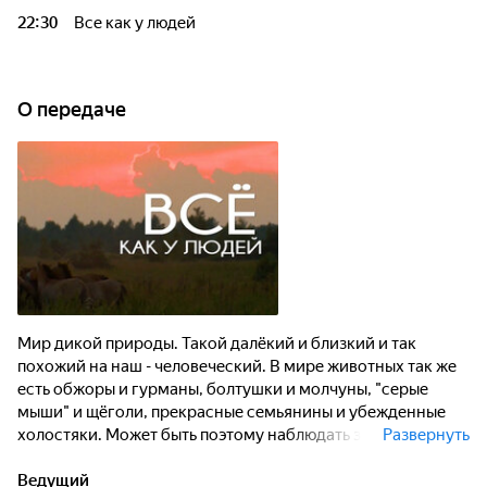
22:30
Все как у людей
О передаче
Мир дикой природы. Такой далёкий и близкий и так
похожий на наш - человеческий. В мире животных так же
есть обжоры и гурманы, болтушки и молчуны, "серые
мыши" и щёголи, прекрасные семьянины и убежденные
холостяки. Может быть поэтому наблюдать за братьями
Развернуть
нашими меньшими так интересно? Кандидат
биологических наук, известный режиссер-анималист,
Ведущий