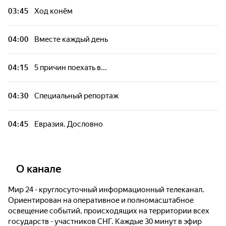
Вместе каждый день
03:45
Ход конём
Евразия. Дословно
04:00
Вместе каждый день
Чемпионы Евразии
04:15
5 причин поехать в...
5 причин поехать в...
04:30
Специальный репортаж
Вместе каждый день
04:45
Евразия. Дословно
Евразия. Регионы
О канале
Сделано в Содружестве
Мир 24 - круглосуточный информационный телеканал.
Ориентирован на оперативное и полномасштабное
Обману. Нет
освещение событий, происходящих на территории всех
государств - участников СНГ. Каждые 30 минут в эфир