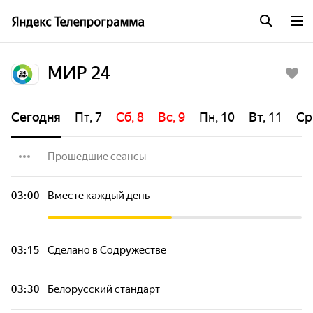
МИР 24
Сегодня
Пт, 7
Сб, 8
Вс, 9
Пн, 10
Вт, 11
Ср
Прошедшие сеансы
Вместе каждый день
03:00
Вместе каждый день
Культ личности
03:15
Сделано в Содружестве
Исторический детектив с Николаем
Валуевым
03:30
Белорусский стандарт