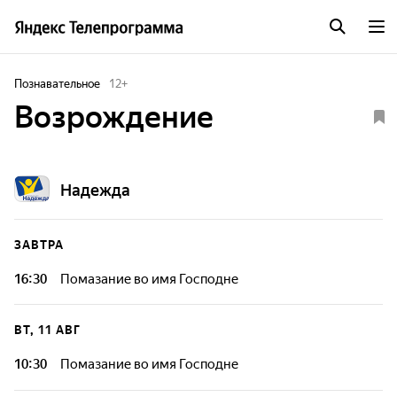
Познавательное
12
+
Возрождение
Надежда
ЗАВТРА
16:30
Помазание во имя Господне
Состояние апатии и бессмысленности, осознание обилия
совершенных ошибок - всё это не означает, что остаётся
ВТ, 11 АВГ
лишь безнадежно сложить руки. Напротив, пора начинать
разгребать "завалы" в своей жизни.
10:30
Помазание во имя Господне
Состояние апатии и бессмысленности, осознание обилия