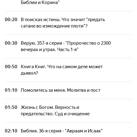
дьявол?
Библии и Корана"
Видео Библия. 9-я серия - "Послание к
00:20
В поисках истины. Что значит "предать
евреям. Глава 9-я"
сатане во измождение плоти"?
Помолитесь за меня. Молитва и пост
00:30
Верую. 357-я серия - "Пророчество о 2300
вечерах и утрах. Часть 1-я"
Жизнь с Богом. Верность и предательство.
Суд и очищение
00:50
Книга Книг. Что на самом деле может
дьявол?
О чём говорят женщины. Я не хочу стареть
или гонка за молодостью
01:10
Помолитесь за меня. Молитва и пост
Червячок Игнатий. 5-я серия
01:50
Жизнь с Богом. Верность и
предательство. Суд и очищение
Верую. 357-я серия - "Пророчество о 2300
вечерах и утрах. Часть 1-я"
02:10
Библия. 36-я серия - "Авраам и Исаак"