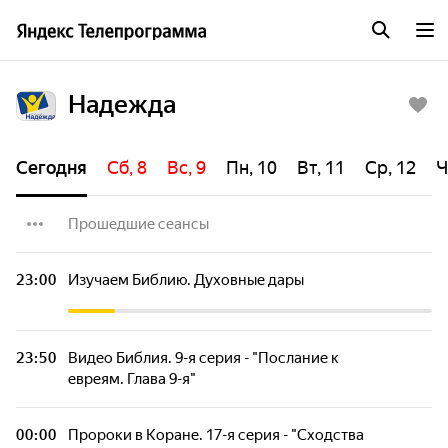
Надежда
Сегодня
Сб, 8
Вс, 9
Пн, 10
Вт, 11
Ср, 12
Ч
Прошедшие сеансы
Пророки в Коране. 17-я серия - "Сходства
23:00
Изучаем Библию. Духовные дары
Библии и Корана"
В поисках истины. Что значит "предать
23:50
Видео Библия. 9-я серия - "Послание к
сатане во измождение плоти"?
евреям. Глава 9-я"
Книга Книг. Что на самом деле может
00:00
Пророки в Коране. 17-я серия - "Сходства