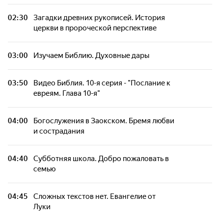
Загадки древних рукописей. История
02:30
Загадки древних рукописей. История
церкви в пророческой перспективе
церкви в пророческой перспективе
Вера. Человек. Судьба. На грани смерти с
03:00
Изучаем Библию. Духовные дары
упованием на Бога
03:50
Видео Библия. 10-я серия - "Послание к
Открытая книга. 1 186-я серия - "Что значит
евреям. Глава 10-я"
смиренномудрие?"
04:00
Богослужения в Заокском. Бремя любви
Сложных текстов нет. Евангелие от Луки
и сострадания
Принято считать. 523-я серия - "Как
04:40
Субботняя школа. Добро пожаловать в
проявлять любовь в семье"
семью
Познавая истину. Дух Святой, дающий
04:45
Сложных текстов нет. Евангелие от
жизнь
Луки