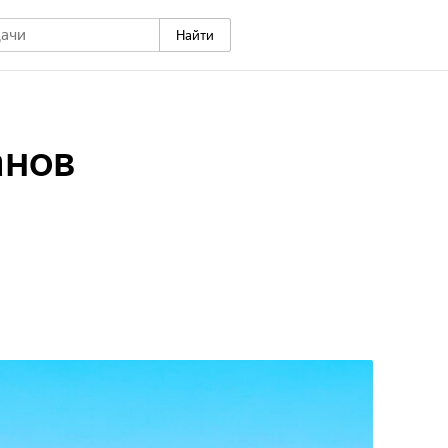
Найти
анов