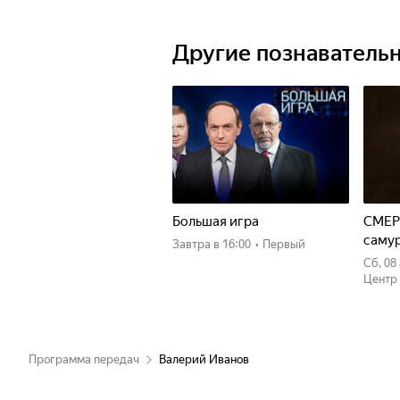
Другие познаватель
Большая игра
СМЕР
саму
Завтра
в 16:00
•
Первый
сб, 0
Центр
Программа передач
Валерий Иванов