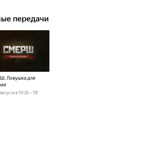
ные передачи
Ш. Ловушка для
рая
8 августа
в 15:20
•
ТВ