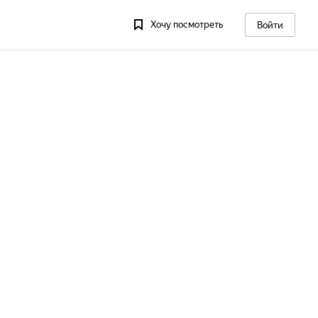
Хочу посмотреть
Войти
13
Пт, 14
Сб, 15
Вс, 16