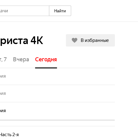
Найти
риста 4К
В избранные
, 7
Вчера
Сегодня
Пн, 10
Вт, 11
Ср, 12
Чт, 
рия
рия
рия
Часть 2-я