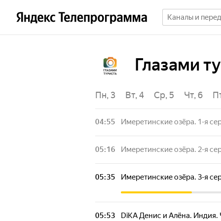
Глазами ту
Пт, 31
Сб, 1
Вс, 2
Пн, 3
Вт, 4
Ср, 5
Чт, 6
Пт
04:55
Имеретинские озёра. 1-я се
05:16
Имеретинские озёра. 2-я се
05:35
Имеретинские озёра. 3-я се
05:53
DiKA Денис и Алёна. Индия. 