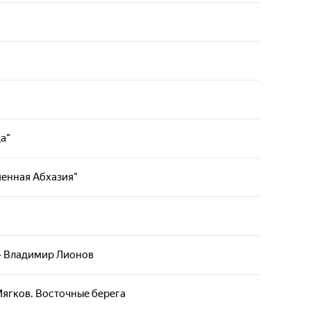
да"
шенная Абхазия"
 - Владимир Лионов
ягков. Восточные берега