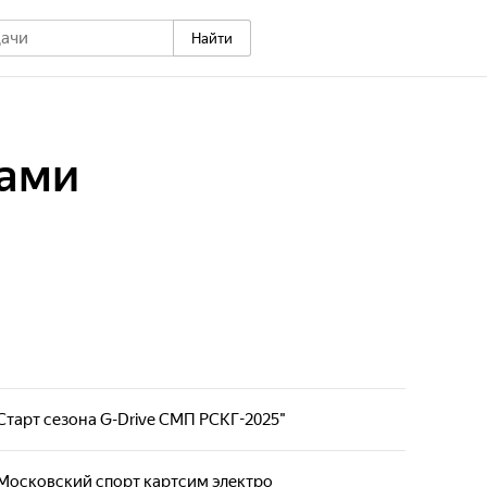
Найти
зами
"Старт сезона G-Drive СМП РСКГ-2025"
портаж с места событий. Корреспонденты и
то освещают происходящее, а пытаются показать
 "Московский спорт картсим электро