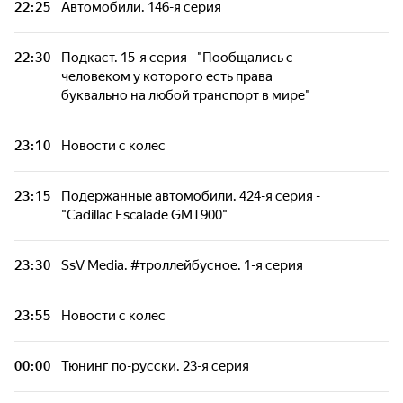
22:25
Автомобили. 146-я серия
Новости с колес
22:30
Подкаст. 15-я серия - "Пообщались с
человеком у которого есть права
Тюнинг по-русски. 23-я серия
буквально на любой транспорт в мире"
Автомобили. 201-я серия - "Geely Cityray"
23:10
Новости с колес
Подержанные автомобили. 516-я серия -
23:15
Подержанные автомобили. 424-я серия -
"Toyota Hilux"
"Cadillac Escalade GMT900"
ПриветТачка. 93-я серия - "ЗИЛ 4102 -
23:30
SsV Media. #троллейбусное. 1-я серия
секретный лимузин конца СССР"
23:55
Новости с колес
Автомобили. 147-я серия
00:00
Тюнинг по-русски. 23-я серия
Новости с колес