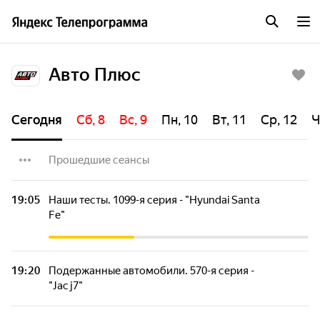
Авто Плюс
Сегодня
Сб, 8
Вс, 9
Пн, 10
Вт, 11
Ср, 12
Ч
Прошедшие сеансы
ПриветТачка. 100-я серия - "Пикап больше
19:05
Наши тесты. 1099-я серия - "Hyundai Santa
дома: 6-дверный International"
Fe"
Автомобили. 246-я серия - "Belgee S50"
19:20
Подержанные автомобили. 570-я серия -
"Jac j7"
Новости с колес