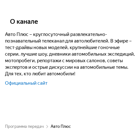
Наши тесты. 1221-я серия - "Chery Tiggo
7L"
О канале
Авто Плюс – круглосуточный развлекательно-
Гаражные записки. 10-я серия - "2000 год"
познавательный телеканал для автолюбителей. В эфире –
тест-драйвы новых моделей, крупнейшие гоночные
серии, лучшие шоу, дневники автомобильных экспедиций,
Автомобили. 146-я серия
мотопробеги, репортажи с мировых салонов, советы
экспертов и острые дискуссии на автомобильные темы.
Подержанные автомобили. 389-я серия -
Для тех, кто любит автомобили!
"BMW X3"
Официальный сайт
Подержанные автомобили. 476-я серия -
"Volvo XC 40"
Новости с колес
Программа передач
Авто Плюс
Своими глазами. 961-я серия - "Автобус Higer