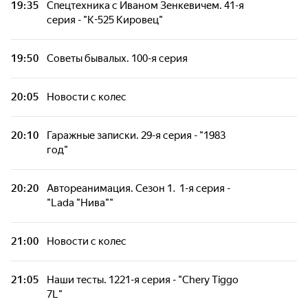
19:35
Спецтехника с Иваном Зенкевичем. 41-я
Гагарин. Последний миг
серия - "К-525 Кировец"
Новости с колес
19:50
Советы бывалых. 100-я серия
Два колеса. 111-я серия - "Loncin Xwolf 700I
20:05
Новости с колес
EPS"
20:10
Гаражные записки. 29-я серия - "1983
Автомобили. 249-я серия - "Belgee X70"
год"
Наши тесты. 1159-я серия - "Kaiyi X7
20:20
Автореанимация. Сезон 1. 1-я серия -
Kunlun"
"Lada "‎Нива""
Машины прошлого. 128-я серия - "Ford F-
21:00
Новости с колес
Series"
21:05
Наши тесты. 1221-я серия - "Chery Tiggo
Новости с колес
7L"