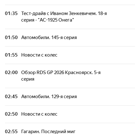
Новости с колес
01:35
Тест-драйв с Иваном Зенкевичем. 18-я
серия - "АС-1925 Онега"
ПриветТачка. 58-я серия - "Дорогобогато.
Самый дорогой и быстрый суперкар России:
01:50
Автомобили. 145-я серия
единственная Marussia GT"
01:55
Новости с колес
Два колеса. 156-я серия
02:00
Обзор RDS GP 2026 Красноярск. 5-я
Автомобили. 138-я серия
серия
Советы бывалых. 100-я серия
02:45
Автомобили. 129-я серия
Автомобили. 201-я серия - "Geely Cityray"
02:50
Новости с колес
Новости с колес
02:55
Гагарин. Последний миг