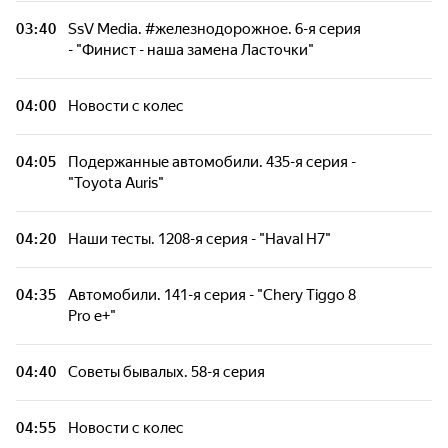
Советы бывалых. 58-я серия
03:40
SsV Media. #железнодорожное. 6-я серия
- "Финист - наша замена Ласточки"
Своими глазами. 970-я серия - "Московский
спорт картсим электро студенты"
04:00
Новости с колес
Новости с колес
04:05
Подержанные автомобили. 435-я серия -
"Toyota Auris"
Retro Legends Garage. 5-я серия - "Обзор
Chevelle SS 1970! Сколько стоит мечта?"
04:20
Наши тесты. 1208-я серия - "Haval H7"
Retro Legends Garage. 6-я серия - "Тест
04:35
Автомобили. 141-я серия - "Chery Tiggo 8
Chevrolet Corvette C2 1963! Последний из
Pro e+"
рода Grand Sport..."
04:40
Советы бывалых. 58-я серия
Новости с колес
04:55
Новости с колес
Автомобили. 128-я серия