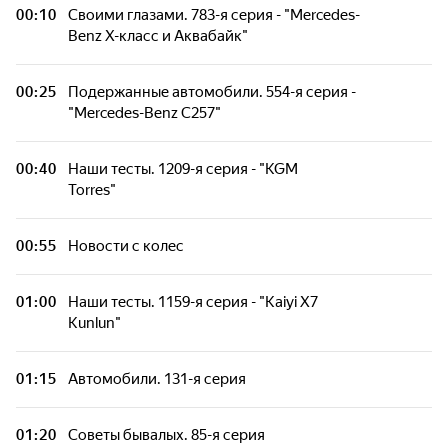
00:10
Своими глазами. 783-я серия - "Mercedes-
Миссия выполнима. Audi A6 Allroad
Benz X-класс и Аквабайк"
Quattro
00:25
Подержанные автомобили. 554-я серия -
SsV Media. #троллейбусное. 1-я серия
"Mercedes-Benz C257"
Новости с колес
00:40
Наши тесты. 1209-я серия - "KGM
Torres"
Наши тесты. 1099-я серия - "Hyundai Santa
Fe"
00:55
Новости с колес
Наши тесты. 1177-я серия - "Haval H3"
01:00
Наши тесты. 1159-я серия - "Kaiyi X7
Kunlun"
Автомобили. 132-я серия
01:15
Автомобили. 131-я серия
Машины прошлого. 140-я серия - "Bugatti
Type 57"
01:20
Советы бывалых. 85-я серия