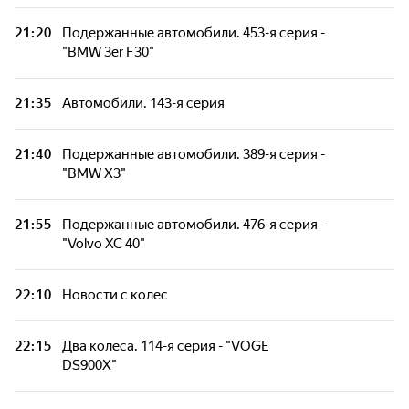
Истории скорости. 5-я серия - "LADA Sport
21:20
Подержанные автомобили. 453-я серия -
Rosneft 2026"
"BMW 3er F30"
Автомобили. 202-я серия - "Geely Cityray"
21:35
Автомобили. 143-я серия
Подержанные автомобили. 543-я серия -
21:40
Подержанные автомобили. 389-я серия -
"Volkswagen Polo 6 поколение"
"BMW X3"
Новости с колес
21:55
Подержанные автомобили. 476-я серия -
"Volvo XC 40"
Два колеса. 130-я серия
22:10
Новости с колес
Автомобили. 136-я серия
22:15
Два колеса. 114-я серия - "VOGE
DS900X"
Автореанимация. Сезон 1. 1-я серия - "Lada
"‎Нива""