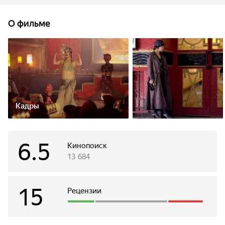
Гудини, за что тот посулил щедрую награду. Но ее
способности - по большей степени шарлатанство, и в
О фильме
результате все идет совсем не по плану.
Кадры
6.5
Кинопоиск
13 684
15
Рецензии