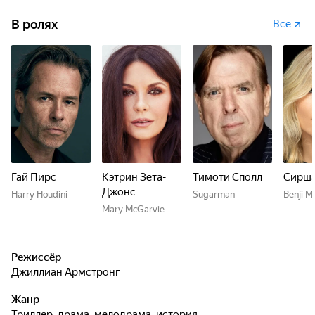
В ролях
Все
Гай Пирс
Кэтрин Зета-
Тимоти Сполл
Сирша
Джонс
Harry Houdini
Sugarman
Benji M
Mary McGarvie
Режиссёр
Джиллиан Армстронг
Жанр
триллер, драма, мелодрама, история