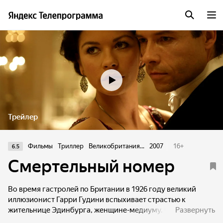
Трейлер
Фильмы
Триллер
Великобритания...
2007
16
+
6.5
Смертельный номер
Во время гастролей по Британии в 1926 году великий
иллюзионист Гарри Гудини вспыхивает страстью к
жительнице Эдинбурга, женщине-медиуму. Она
Развернуть
вызывается вступить в контакт с духом погибшей матери