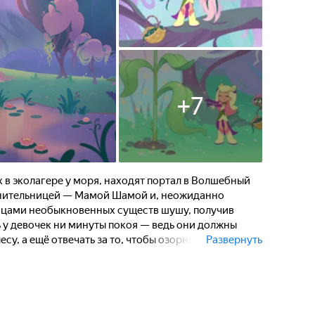
+
7
 в эколагере у моря, находят портал в Волшебный
ранительницей — Мамой Шамой и, неожиданно
ницами необыкновенных существ шушу, получив
ь у девочек ни минуты покоя — ведь они должны
у, а ещё отвечать за то, чтобы озорные шушу
Развернуть
Хранителями.