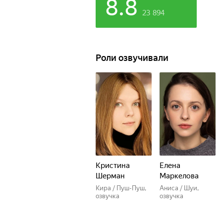
8.8
23 894
Роли озвучивали
Кристина
Елена
Шерман
Маркелова
Кира / Пуш-Пуш,
Аниса / Шуи,
озвучка
озвучка