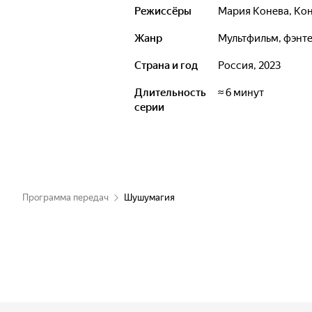
Режиссёры
Мария Конева
,
Кон
Жанр
мультфильм, фэнт
Страна и год
Россия, 2023
Длительность
≈ 6 минут
серии
Программа передач
Шушумагия