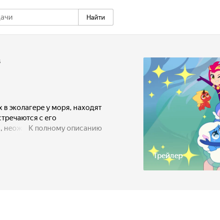
Найти
3
в эколагере у моря, находят
стречаются с его
 неожиданно для себя,
К полному описанию
обыкновенных существ шушу,
 И теперь у девочек
Трейлер
ны защищать гармонию
за то, чтобы озорные шушу
 Хранителями.