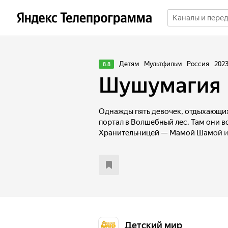
Детям
Мультфильм
Россия
202
8.8
Шушумагия
Однажды пять девочек, отдыхающих 
портал в Волшебный лес. Там они в
Хранительницей — Мамой Шамой и,
становятся воспитательницами не
получив при этом магические силы.
ни минуты покоя — ведь они долж
в Волшебном лесу, а ещё отвечать 
выросли и тоже стали настоящими
Детский мир