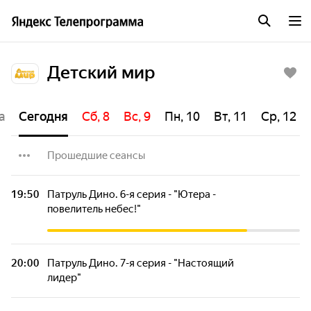
Детский мир
а
Сегодня
Сб, 8
Вс, 9
Пн, 10
Вт, 11
Ср, 12
Прошедшие сеансы
Команда МАТЧ. 6-я серия
19:50
Патруль Дино. 6-я серия - "Ютера -
повелитель небес!"
Команда МАТЧ. 7-я серия
20:00
Патруль Дино. 7-я серия - "Настоящий
Команда МАТЧ. 8-я серия
лидер"
Цветняшки. Сезон 2. 2-я серия - "Клад"