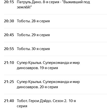
20:15
Патруль Дино. 8-я серия - "Выживший под
землёй!"
Цветняшки. Сезон 2. 3-я серия -
"Волейбол"
20:30
Тоботы. 28-я серия
Цветняшки. Сезон 2. 4-я серия - "Цирк"
20:45
Тоботы. 29-я серия
Пакман в мире привидений. 23-я серия -
20:55
Тоботы. 30-я серия
"Большая погоня"
21:10
Супер Крылья. Суперкоманда и мир
Пакман в мире привидений. 24-я серия -
динозавров. 19-я серия
"Печальный робот"
21:25
Супер Крылья. Суперкоманда и мир
Пакман в мире привидений. 25-я серия -
динозавров. 20-я серия
"Шпион, который меня уменьшил"
21:40
Тобот. Герои Дэйдо. Сезон 2. 10-я
Забезу. Уши с хвостиком. 25-я серия -
серия
"Подарок для Деда Мороза, 1-я часть"