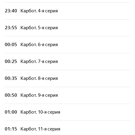
Патруль Дино. 7-я серия - "Настоящий
23:40
Карбот. 4-я серия
лидер"
23:55
Карбот. 5-я серия
Патруль Дино. 8-я серия - "Выживший под
землёй!"
00:05
Карбот. 6-я серия
Тоботы. 28-я серия
00:25
Карбот. 7-я серия
Тоботы. 29-я серия
00:35
Карбот. 8-я серия
Тоботы. 30-я серия
00:50
Карбот. 9-я серия
Супер Крылья. Суперкоманда и мир
динозавров. 19-я серия
01:00
Карбот. 10-я серия
Супер Крылья. Суперкоманда и мир
01:15
Карбот. 11-я серия
динозавров. 20-я серия