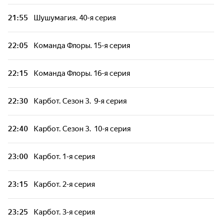
21:55
Шушумагия. 40-я серия
Карбот. Кунг. 19-я серия
22:05
Команда Флоры. 15-я серия
Карбот. Кунг. 20-я серия
22:15
Команда Флоры. 16-я серия
Край Бебис Мэджик Тирс. Сезон 6. 8-я
серия
22:30
Карбот. Сезон 3. 9-я серия
Край Бебис Мэджик Тирс. Сезон 6. 9-я
серия
22:40
Карбот. Сезон 3. 10-я серия
Край Бебис Мэджик Тирс. Сезон 6. 10-я
23:00
Карбот. 1-я серия
серия
23:15
Карбот. 2-я серия
Патруль Дино. 6-я серия - "Ютера -
повелитель небес!"
23:25
Карбот. 3-я серия