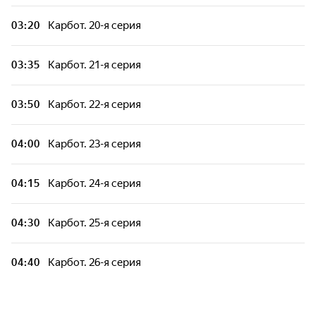
03:20
Карбот. 20-я серия
Команда МАТЧ. 8-я серия
03:35
Карбот. 21-я серия
Цветняшки. Сезон 2. 2-я серия - "Клад"
03:50
Карбот. 22-я серия
Цветняшки. Сезон 2. 3-я серия -
"Волейбол"
04:00
Карбот. 23-я серия
Цветняшки. Сезон 2. 4-я серия - "Цирк"
04:15
Карбот. 24-я серия
Пакман в мире привидений. 23-я серия -
"Большая погоня"
04:30
Карбот. 25-я серия
Пакман в мире привидений. 24-я серия -
04:40
Карбот. 26-я серия
"Печальный робот"
Пакман в мире привидений. 25-я серия -