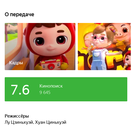
О передаче
Кадры
7.6
Кинопоиск
9 645
Режиссёры
Лу Цзиньхуэй
,
Хуан Циньхуэй