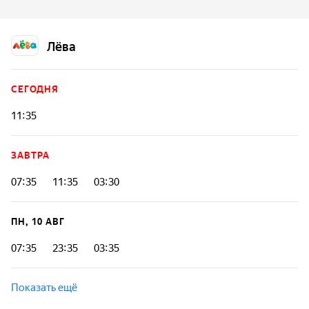
которого зовут Гордон. Когда у детей возникают
проблемы, он может превращаться в разные машины
и становиться пожарным, скорой помощью, полицейским,
Лёва
самолетом и спасателем, чтобы помочь им.
СЕГОДНЯ
11:35
ЗАВТРА
07:35
11:35
03:30
ПН, 10 АВГ
07:35
23:35
03:35
Показать ещё