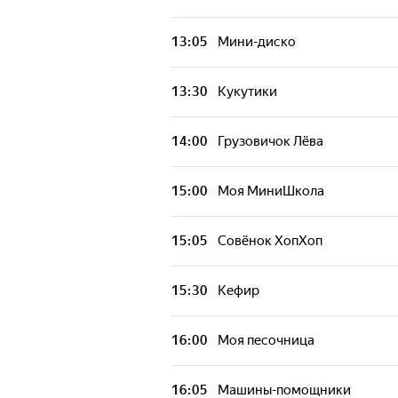
Синий трактор
13:05
Мини-диско
Грузовичок Лёва
13:30
Кукутики
Моя МиниШкола
14:00
Грузовичок Лёва
Совёнок ХопХоп
15:00
Моя МиниШкола
Котёнок и автомойка
15:05
Совёнок ХопХоп
Моя песочница
15:30
Кефир
Машины-помощники
16:00
Моя песочница
Приключения Тайо
16:05
Машины-помощники