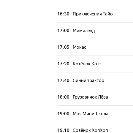
Мимилэнд
16:30
Приключения Тайо
Мокас
17:00
Мимилэнд
Котёнок Котэ
17:05
Мокас
Синий трактор
17:20
Котёнок Котэ
Грузовичок Лёва
17:40
Синий трактор
Ой, сломалось!
18:00
Грузовичок Лёва
Синий трактор
19:00
Моя МиниШкола
Школьный автобус Гордон
19:10
Совёнок ХопХоп