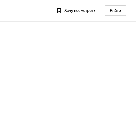
Хочу посмотреть
Войти
13
Пт, 14
Сб, 15
Вс, 16