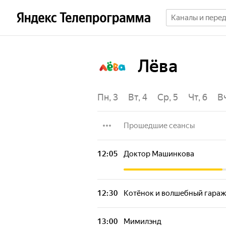
Лёва
Пт, 31
Сб, 1
Вс, 2
Пн, 3
Вт, 4
Ср, 5
Чт, 6
В
Прошедшие сеансы
Мимилэнд
12:05
Доктор Машинкова
Мокас
12:30
Котёнок и волшебный гараж
Котёнок Котэ
13:00
Мимилэнд