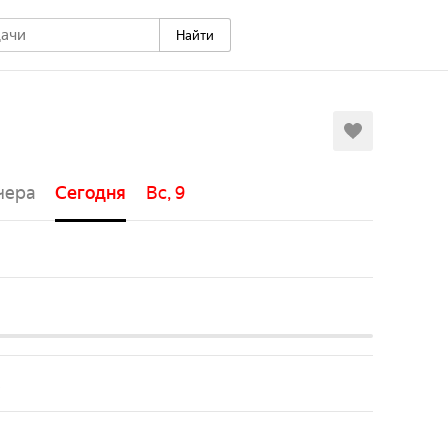
Найти
чера
Сегодня
Вс, 9
Пн, 10
Вт, 11
Ср, 12
Чт, 