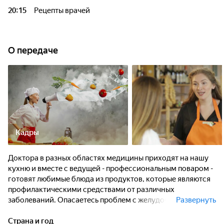
20:15
Рецепты врачей
О передаче
Кадры
Доктора в разных областях медицины приходят на нашу
кухню и вместе с ведущей - профессиональным поваром -
готовят любимые блюда из продуктов, которые являются
профилактическими средствами от различных
заболеваний. Опасаетесь проблем с желудочно-
Развернуть
кишечным трактом? Гастроэнтеролог расскажет, что
полезного можно приготовить на завтрак! Есть проблемы
Страна и год