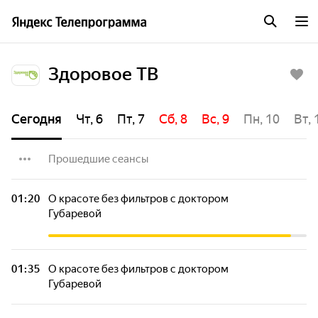
Здоровое ТВ
Сегодня
Чт, 6
Пт, 7
Сб, 8
Вс, 9
Пн, 10
Вт, 
Прошедшие сеансы
Жeнский чат
01:20
О красоте без фильтров с доктором
Губаревой
Доктор Длин. Прием!
01:35
О красоте без фильтров с доктором
Игра симптомов
Губаревой
Спросите тренера