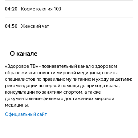
04:20
Косметология 103
Здоровая жизнь с доктором Дзидзария
04:50
Жeнский чат
Игра Гормонов
Доктор Рауль. Вся правда о зубах
О канале
«Здоровое ТВ» - познавательный канал о здоровом
Доктор Рауль. Вся правда о зубах
образе жизни: новости мировой медицины; советы
специалистов по правильному питанию и уходу за детьми;
рекомендации по первой помощи до прихода врача;
ЗОЖный тренд с Наталией Гончаровой
консультации по занятиям спортом, а также
документальные фильмы о достижениях мировой
ЗОЖный тренд с Наталией Гончаровой
медицины.
Официальный сайт
Доктор Длин. Прием!
Доктор Рауль. Вся правда о зубах