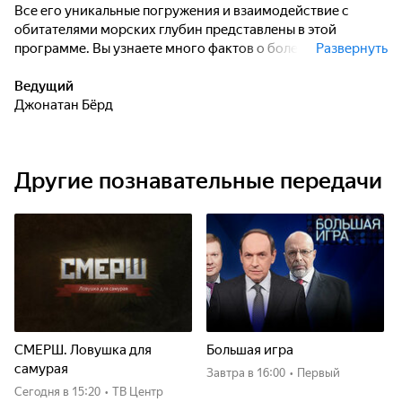
Все его уникальные погружения и взаимодействие с
обитателями морских глубин представлены в этой
программе. Вы узнаете много фактов о более чем 20
Развернуть
видах акул, об их особенностях, которые позволили им
стать эффективными морскими хищниками, об их
Ведущий
охотничьих стратегиях и пищевых пристрастиях.
Джонатан Бёрд
Другие познавательные передачи
СМЕРШ. Ловушка для
Большая игра
самурая
Завтра
в 16:00
•
Первый
Сегодня
в 15:20
•
ТВ Центр