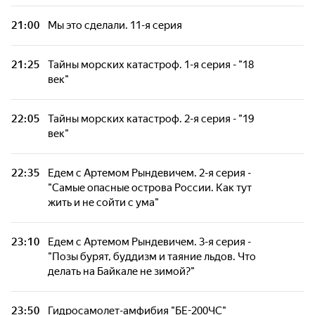
Тайные сокровища Тихого океана. 6-я серия
- "В самом сердце Полинезии"
21:00
Мы это сделали. 11-я серия
Активный отдых в Домбае
21:25
Тайны морских катастроф. 1-я серия - "18
век"
Экстремальный водный туризм на Северном
Кавказе
22:05
Тайны морских катастроф. 2-я серия - "19
век"
Азия Джона Торода. 7-я серия - "Макао.
Часть 2-я"
22:35
Едем с Артемом Рындевичем. 2-я серия -
"Самые опасные острова России. Как тут
жить и не сойти с ума"
Азия Джона Торода. 8-я серия - "Бангкок"
23:10
Едем с Артемом Рындевичем. 3-я серия -
Азия Джона Торода. 9-я серия -
"Позы бурят, буддизм и таяние льдов. Что
"Мальдивы"
делать на Байкале не зимой?"
Дóроги дорóги. Мань-Пупунер. Дойдут не
23:50
Гидросамолет-амфибия "БЕ-200ЧС"