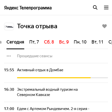
Точка отрыва
а
Сегодня
Пт, 7
Сб, 8
Вс, 9
Пн, 10
Вт, 11
С
Прошедшие сеансы
Азия Джона Торода. 7-я серия - "Макао.
15:55
Активный отдых в Домбае
Часть 2-я"
Азия Джона Торода. 8-я серия - "Бангкок"
16:30
Экстремальный водный туризм на
Северном Кавказе
Азия Джона Торода. 9-я серия -
"Мальдивы"
17:00
Едем с Артемом Рындевичем. 2-я серия -