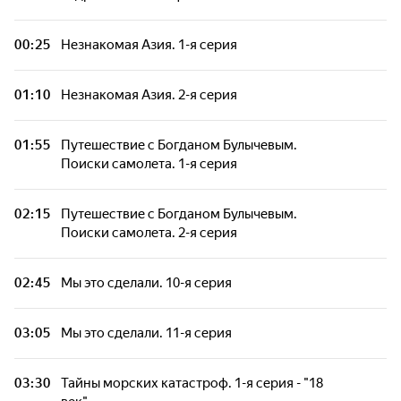
все. 4-я серия
00:25
Незнакомая Азия. 1-я серия
Дóроги дорóги. Мань-Пупунер. Дойдут не
все. 5-я серия
01:10
Незнакомая Азия. 2-я серия
Лефорт. Возвращение Балтийской
легенды
01:55
Путешествие с Богданом Булычевым.
Поиски самолета. 1-я серия
Мы это сделали. 2-я серия
02:15
Путешествие с Богданом Булычевым.
Поиски самолета. 2-я серия
Мы это сделали. 3-я серия
02:45
Мы это сделали. 10-я серия
Тайные сокровища Тихого океана. 5-я серия
- "Лау"
03:05
Мы это сделали. 11-я серия
Тайные сокровища Тихого океана. 6-я серия
- "В самом сердце Полинезии"
03:30
Тайны морских катастроф. 1-я серия - "18