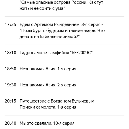
"Самые опасные острова России. Как тут
жить и не сойти с ума"
Дóроги дорóги. Мань-Пупунер. Дойдут не
все. 4-я серия
17:35
Едем с Артемом Рындевичем. 3-я серия -
"Позы бурят, буддизм и таяние льдов. Что
Дóроги дорóги. Мань-Пупунер. Дойдут не
делать на Байкале не зимой?"
все. 5-я серия
18:10
Гидросамолет-амфибия "БЕ-200ЧС"
Лефорт. Возвращение Балтийской
легенды
18:50
Незнакомая Азия. 1-я серия
Мы это сделали. 2-я серия
19:30
Незнакомая Азия. 2-я серия
Мы это сделали. 2-я серия
20:15
Путешествие с Богданом Булычевым.
Поиски самолета. 1-я серия
Тайные сокровища Тихого океана. 5-я серия
- "Лау"
20:40
Мы это сделали. 10-я серия