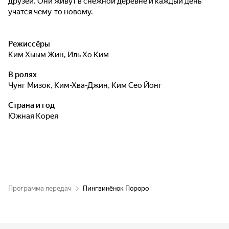
друзей. Они живут в снежной деревне и каждый день
учатся чему-то новому.
Режиссёры
Ким Хыым Жин
,
Иль Хо Ким
В ролях
Чунг Мизок
,
Ким-Хва-Джин
,
Ким Сео Йонг
Страна и год
Южная Корея
Программа передач
Пингвинёнок Пороро