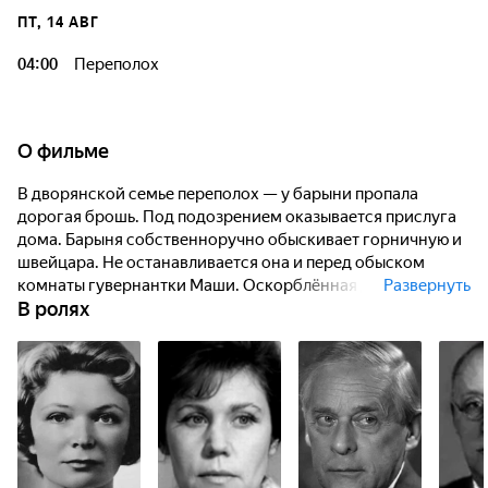
ПТ, 14 АВГ
04:00
Переполох
О фильме
В дворянской семье переполох — у барыни пропала
дорогая брошь. Под подозрением оказывается прислуга
дома. Барыня собственноручно обыскивает горничную и
швейцара. Не останавливается она и перед обыском
комнаты гувернантки Маши. Оскорблённая девушка
Развернуть
В ролях
решает покинуть место...