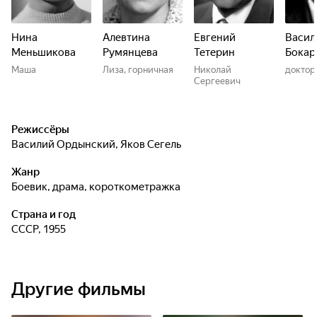
Нина
Алевтина
Евгений
Васил
Меньшикова
Румянцева
Тетерин
Бокар
Маша
Лиза, горничная
Николай
доктор
Сергеевич
Режиссёры
Василий Ордынский
,
Яков Сегель
Жанр
боевик, драма, короткометражка
Страна и год
СССР, 1955
Другие фильмы