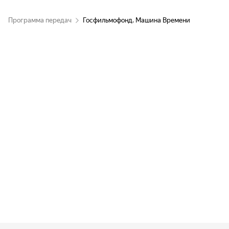
Путешествие во времени
Программа передач
Госфильмофонд. Машина Времени
Чужая родня
Путешествие во времени
На всеармейских конно-спортивных
соревнованиях
Путешествие во времени
Волга-Волга
Путешествие во времени
Пик дружбы