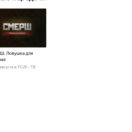
Ш. Ловушка для
рая
8 августа
в 15:20
•
ТВ