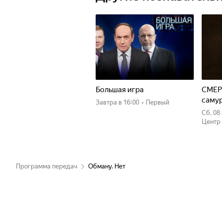
Большая игра
СМЕР
саму
Завтра
в 16:00
•
Первый
сб, 0
Центр
Программа передач
Обману. Нет