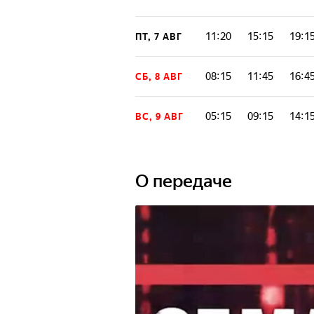
11:20
15:15
19:1
ПТ, 7 АВГ
08:15
11:45
16:4
СБ, 8 АВГ
05:15
09:15
14:1
ВС, 9 АВГ
О передаче