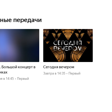
ьные передачи
. Большой концерт в
Сегодня вечером
иках
Завтра
в 14:35
•
Первый
ня
в 14:45
•
Первый