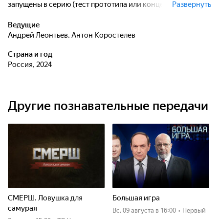
запущены в серию (тест прототипа или концепт-кара).
Развернуть
Ведущие сами испытывают новинку, моделируя
всевозможные ситуации: от заездов на гоночном треке до
Ведущие
преодоления серьезного бездорожья. Оценку
Андрей Леонтьев
,
Антон Коростелев
возможностей, "детали", а также прогнозы относительно
Страна и год
будущего тестируемой машины, - все это зрители получат
Россия, 2024
прямо из-за руля транспортного средства.
Другие познавательные передачи
СМЕРШ. Ловушка для
Большая игра
самурая
вс, 09 августа
в 16:00
•
Первый