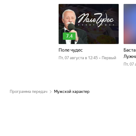
7.4
Поле чудес
Баста
Лужн
пт, 07 августа
в 12:45
•
Первый
пт, 0
Программа передач
Мужской характер