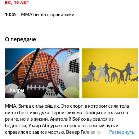
ВС, 16 АВГ
10:45
ММА Битва с правилами
О передаче
Кадры
ММА. Битва сильнейших. Это спорт, в котором сила тела
ничто без силы духа. Герои фильма - бойцы не только на
ринге, но и в жизни. Анатолий Бойко вырвался из
бедности, Узаир Абдураков прошел сложный путь и
справился с зависимостью, Венер Галиев продолжает
Развернуть
выступать на высоком уровне в свои почти 50 лет, Олег