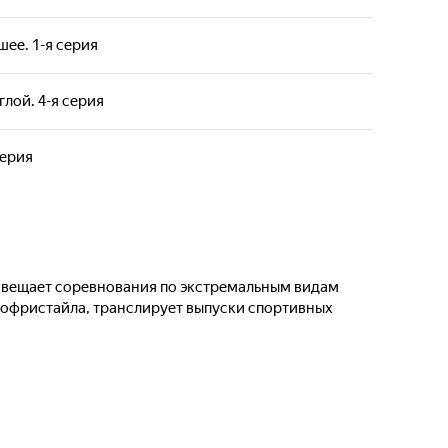
шее. 1-я серия
лой. 4-я серия
серия
Освещает соревнования по экстремальным видам
отофристайла, транслирует выпуски спортивных