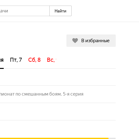
Найти
В избранные
ня
Пт, 7
Сб, 8
Вс, 9
Пн, 10
Вт, 11
Ср, 12
Чт,
ионат по смешанным боям. 5-я серия