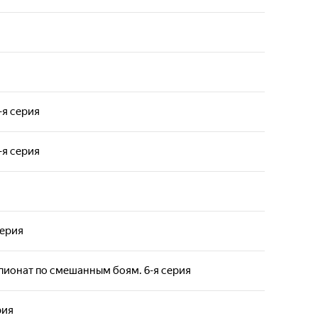
-я серия
-я серия
серия
ионат по смешанным боям. 6-я серия
рия