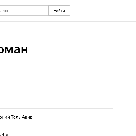
Найти
фман
рний Тель-Авив
 4-я