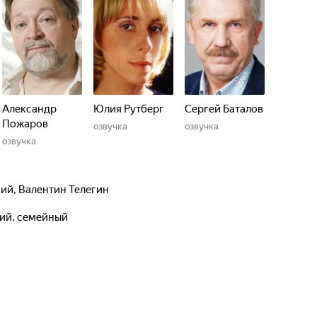
Александр
Юлия Рутберг
Сергей Баталов
Пожаров
озвучка
озвучка
озвучка
кий
,
Валентин Телегин
кий, семейный