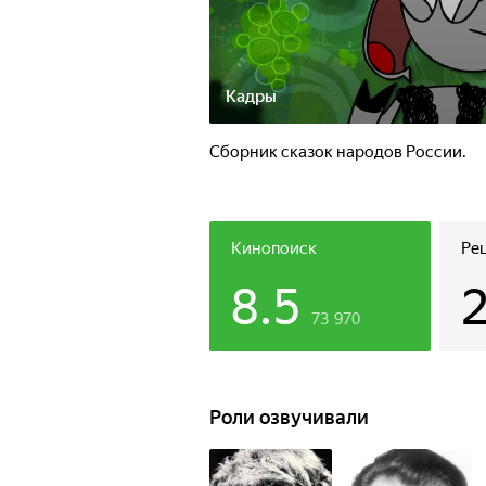
Кадры
Сборник сказок народов России.
Кинопоиск
Ре
8.5
73 970
Роли озвучивали