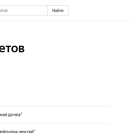
Найти
етов
мная дочка"
ественный мультальманах, который познакомит
 историей, русскими народными сказками и
"Шейдулла-лентяй"