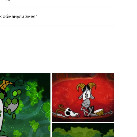
 меньше, чем современное голливудское искусство.
ественный мультальманах, который познакомит
 историей, русскими народными сказками и
ак обманули змея"
 меньше, чем современное голливудское искусство.
ественный мультальманах, который познакомит
 историей, русскими народными сказками и
 меньше, чем современное голливудское искусство.