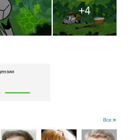
+
4
цензии
2
Все