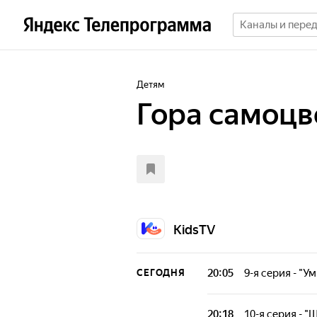
Детям
Гора самоцв
KidsTV
20:05
9-я серия - "У
СЕГОДНЯ
Уникальный отеч
детей с русской
20:18
10-я серия - 