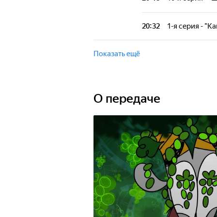
заинтересует не
Уникальный отеч
детей с русской
20:32
1-я серия - "К
заинтересует не
Уникальный отеч
детей с русской
Показать ещё
заинтересует не
О передаче