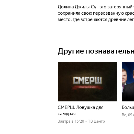
Долина Джилы-Су - это затерянный
сохранила свою первозданную крас
место, где встречаются древние л
Другие познаватель
СМЕРШ. Ловушка для
Больш
самурая
вс, 09
Завтра
в 15:20
•
ТВ Центр