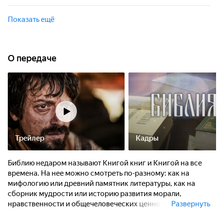
Какова роль Моисея в спасении евреев из рабства?
Почему он не вошел в Землю Обетованную? А также вы
Показать ещё
узнаете, какова роль его приемника Иисуса Навина в
Божьем замысле.
О передаче
Трейлер
Кадры
Библию недаром называют Книгой книг и Книгой на все
времена. На нее можно смотреть по-разному: как на
мифологию или древний памятник литературы, как на
сборник мудрости или историю развития морали,
нравственности и общечеловеческих ценностей. Но
Развернуть
парадокс Библии в том, что взгляд на нее, отношение к