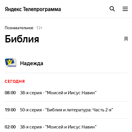
Познавательное
12
+
Библия
Надежда
СЕГОДНЯ
08:00
38-я серия - "Моисей и Иисус Навин"
Какова роль Моисея в спасении евреев из рабства?
Почему он не вошел в Землю Обетованную? А также вы
19:00
50-я серия - "Библия и литература: Часть 2-я"
узнаете, какова роль его приемника Иисуса Навина в
Божьем замысле.
В очередной серии многосерийного фильма "Библия"
продолжают рассматриваться сотворчество Бога и
02:00
38-я серия - "Моисей и Иисус Навин"
человека, связь Библии и литературы.