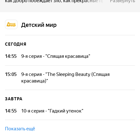
как добро побеждает зло, как прекрасные принцы спасают
Развернуть
своих принцесс, а злые волшебницы колдуют
над волшебным зельем.
Детский мир
СЕГОДНЯ
14:55
9-я серия - "Спящая красавица"
Мультфильмы любят и маленькие, и взрослые. Они дарят
много радости и хорошего настроения.
15:05
9-я серия - "The Sleeping Beauty (Спящая
красавица)"
Мультфильмы любят и маленькие, и взрослые. Они дарят
много радости и хорошего настроения.
ЗАВТРА
14:55
10-я серия - "Гадкий утенок"
Мультфильмы любят и маленькие, и взрослые. Они дарят
много радости и хорошего настроения.
Показать ещё