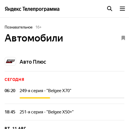
Познавательное
16
+
Автомобили
Авто Плюс
СЕГОДНЯ
06:20
249-я серия - "Belgee X70"
Все главные новости автомобильной жизни: изменения в
правилах дорожного движения, новые штрафы, скользкие
места автострахования и многое другое.
18:45
251-я серия - "Belgee X50+"
Все главные новости автомобильной жизни: изменения в
правилах дорожного движения, новые штрафы, скользкие
ВТ, 11 АВГ