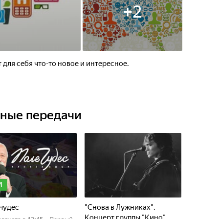
+
2
 для себя что-то новое и интересное.
ьные передачи
4
чудес
"Снова в Лужниках".
Концерт группы "Кино"