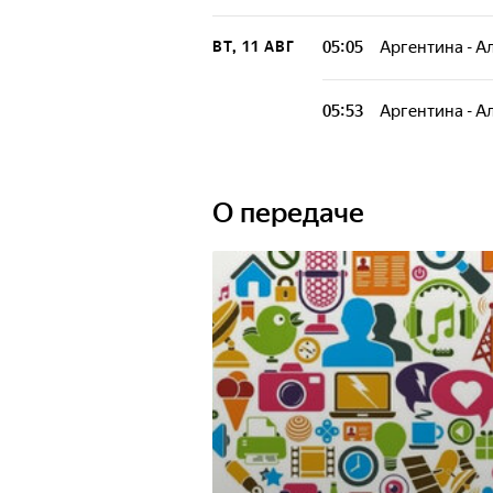
05:05
Аргентина - А
ВТ, 11 АВГ
05:53
Аргентина - А
О передаче