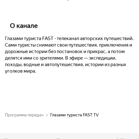
Дагестан - Наталья Меморская. 2-я серия
О канале
Аризона. Трасса 66 - Екатерина Давыдова
Глазами туриста FAST - телеканал авторских путешествий.
Сами туристы снимают свои путешествия, приключения и
В горы Северного Урала - Неспортивный
дорожные истории без постановок и прикрас, а потом
турист. 1-я серия
делятся ими со зрителями. В эфире — экспедиции,
походы, водные и автопутешествия, истории из разных
уголков мира.
В горы Северного Урала - Неспортивный
турист. 2-я серия
Северная Корея - Александр Рагулин. 1-я
серия
Программа передач
Глазами туриста FAST TV
Северная Корея - Александр Рагулин. 2-я
серия