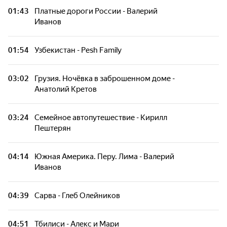
01:43
Платные дороги России - Валерий
Иванов
Индия - Дика Денис и Алёна
01:54
Узбекистан - Pesh Family
Одна зимой в палатке - Дорожный
бродяга
03:02
Грузия. Ночёвка в заброшенном доме -
Анатолий Кретов
Черногория. Голубая пещера - Эльма
Шотина
03:24
Семейное автопутешествие - Кирилл
Пештерян
Аргиш - Павел Макаров
04:14
Южная Америка. Перу. Лима - Валерий
Бутан - Александр Пилот
Иванов
Бутан - Александр Пилот
04:39
Сарва - Глеб Олейников
Дагестан - Наталья Меморская. 1-я серия
04:51
Тбилиси - Алекс и Мари