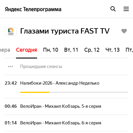
Глазами туриста FAST TV
чера
Сегодня
Пн, 10
Вт, 11
Ср, 12
Чт, 13
Пт,
Прошедшие сеансы
Вне зоны. Айские притёсы
23:42
Налибоки-2026 - Александр Неделько
Индия - Дика Денис и Алёна
00:46
ВелоИран - Михаил Кобзарь. 5-я серия
Индия - Дика Денис и Алёна
01:14
ВелоИран - Михаил Кобзарь. 6-я серия
Индия - Дика Денис и Алёна