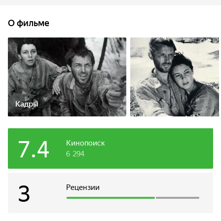
побег. Среди них русский солдат. Только ему и удается
уйти в горы. В горах Иван встречает итальянскую девушку
О фильме
Джулию, также бежавшую из плена.
Кадры
7.4
Кинопоиск
6 294
3
Рецензии