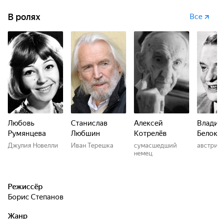
В ролях
Все
Любовь
Станислав
Алексей
Влад
Румянцева
Любшин
Котрелёв
Белок
Джулия Новелли
Иван Терешка
сумасшедший
австри
немец
Режиссёр
Борис Степанов
Жанр