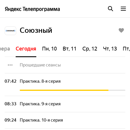
Союзный
чера
Сегодня
Пн, 10
Вт, 11
Ср, 12
Чт, 13
Пт,
Прошедшие сеансы
С удочкой по Беларуси. 12-я серия -
07:42
Практика. 8-я серия
"Витебск"
Канатоходцы
08:33
Практика. 9-я серия
Практика. 6-я серия
09:24
Практика. 10-я серия