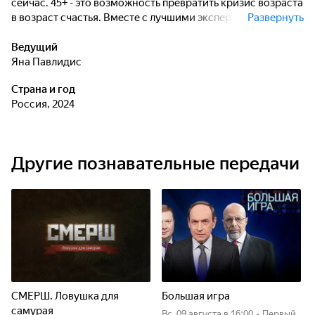
сейчас. 45+ - это возможность превратить кризис возраста
в возраст счастья. Вместе с лучшими экспертами,
Развернуть
вдохновляющими историями, уникальными
рекомендациями мы расскажем про сохранение красоты
Ведущий
и молодости, про эмоциональную гармонию и
Яна Павлидис
самоценность, про любовь и отношения.
Страна и год
Россия, 2024
Другие познавательные передачи
СМЕРШ. Ловушка для
Большая игра
самурая
вс, 09 августа
в 16:00
•
Первый