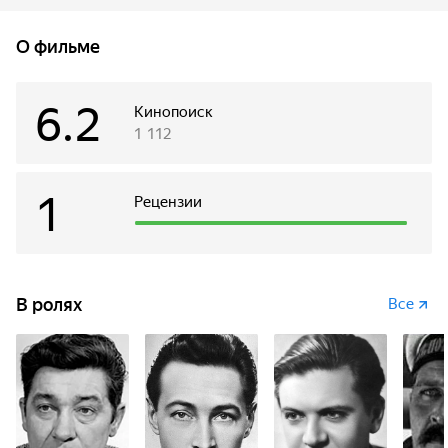
талантливым курсантом, прощает ему этот проступок.
Когда же во время очередного учебного полёта Коренюк
О фильме
пикирует на рыболовецкое судно, вину берёт на себя
находящийся в кабине курсант Букреев. Букреева
арестовывают на десять суток...
6.2
Кинопоиск
1 112
1
Рецензии
В ролях
Все