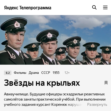
Фильмы
Драма
СССР
1955
12
+
6.2
Звёзды на крыльях
Авиаучилище. Будущие офицеры эскадрильи реактивных
самолётов заняты практической учёбой. При выполнении
учебного задания курсант Коренюк нарушает лётную
Развернуть
дисциплину. Лётчик-инструктор, считая Коренюка