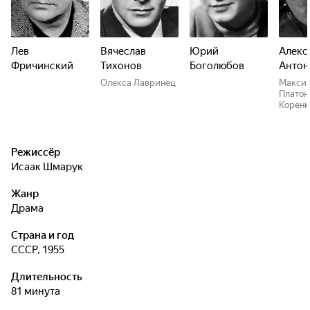
Лев
Вячеслав
Юрий
Алекс
Фричинский
Тихонов
Боголюбов
Антон
Олекса Лавринец
Макси
Платон
Корен
Режиссёр
Исаак Шмарук
Жанр
драма
Страна и год
СССР, 1955
Длительность
81 минута