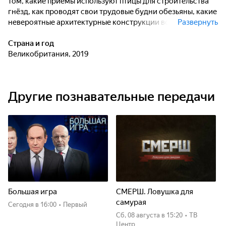
том, какие приёмы используют птицы для строительства
гнёзд, как проводят свои трудовые будни обезьяны, какие
невероятные архитектурные конструкции возводят
Развернуть
животные, как братья наши меньшие придумывают
остроумные способы облегчить свою
Страна и год
работу.Собирательство, охота, строительство и даже
Великобритания, 2019
своего рода "добыча полезных ископаемых" - всё это
весьма забавно показано в программе. И всё это очень
роднит мир животных с миром людей - и нам, и нашим
Другие познавательные передачи
меньшим братьям приходится много трудиться, чтобы
выжить.
Большая игра
СМЕРШ. Ловушка для
самурая
Сегодня
в 16:00
•
Первый
сб, 08 августа
в 15:20
•
ТВ
Центр