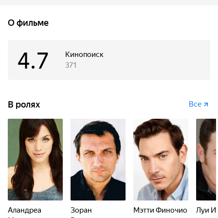
О фильме
4.7
Кинопоиск
371
В ролях
Все
Аландреа
Зоран
Мэтти Финочио
Луи И