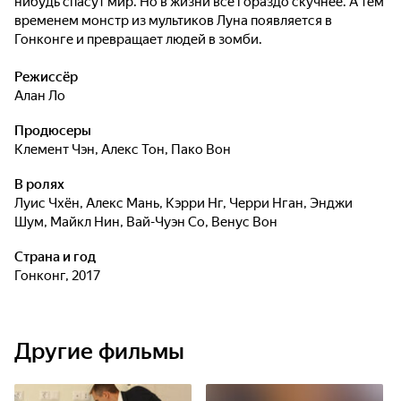
нибудь спасут мир. Но в жизни всё гораздо скучнее. А тем
временем монстр из мультиков Луна появляется в
Гонконге и превращает людей в зомби.
Режиссёр
Алан Ло
Продюсеры
Клемент Чэн
,
Алекс Тон
,
Пако Вон
В ролях
Луис Чхён
,
Алекс Мань
,
Кэрри Нг
,
Черри Нган
,
Энджи
Шум
,
Майкл Нин
,
Вай-Чуэн Со
,
Венус Вон
Страна и год
Гонконг, 2017
Другие фильмы