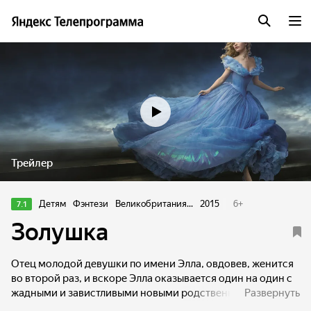
Трейлер
Детям
Фэнтези
Великобритания...
2015
6
+
7.1
Золушка
Отец молодой девушки по имени Элла, овдовев, женится
во второй раз, и вскоре Элла оказывается один на один с
жадными и завистливыми новыми родственницами –
Развернуть
мачехой Леди Тремэйн и ее дочерьми - Анастасией и