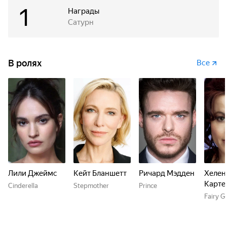
1
Награды
Сатурн
В ролях
Все
Лили Джеймс
Кейт Бланшетт
Ричард Мэдден
Хелен
Карте
Cinderella
Stepmother
Prince
Fairy 