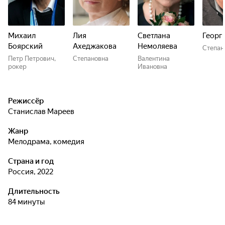
Михаил
Лия
Светлана
Георг
Боярский
Ахеджакова
Немоляева
Степан
Петр Петрович,
Степановна
Валентина
рокер
Ивановна
Режиссёр
Станислав Мареев
Жанр
мелодрама, комедия
Страна и год
Россия, 2022
Длительность
84 минуты