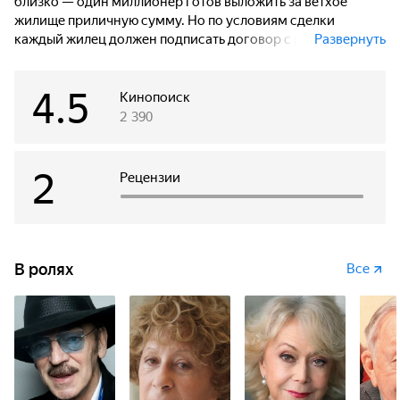
близко — один миллионер готов выложить за ветхое
жилище приличную сумму. Но по условиям сделки
каждый жилец должен подписать договор с риэлтором,
Развернуть
что оказывается не так просто — не все горят желанием
покидать родные стены и «разбивать семью».
4.5
Кинопоиск
2 390
2
Рецензии
В ролях
Все