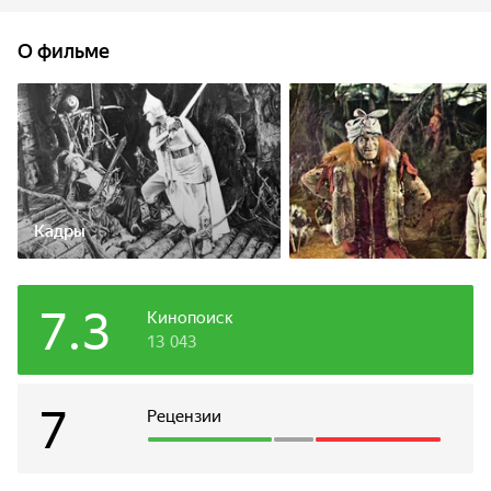
Баба-Яга утащила и заколдовала двух маленьких девочек.
Их мать отправляется на поиски. Сказочный олень
О фильме
Золотые Рога дарит ей волшебный перстень, который
поможет в дальнем и опасном пути...
Кадры
7.3
Кинопоиск
13 043
7
Рецензии