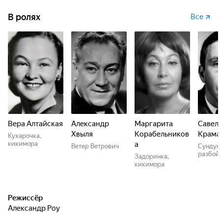
В ролях
Все
Вера Алтайская
Александр
Маргарита
Савел
Хвыля
Корабельников
Крама
Кухарочка,
кикимора
а
Ветер Ветрович
Сундук
разбой
Задоринка,
кикимора
Режиссёр
Александр Роу