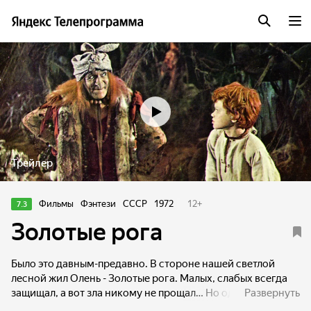
Трейлер
Фильмы
Фэнтези
СССР
1972
12
+
7.3
Золотые рога
Было это давным-предавно. В стороне нашей светлой
лесной жил Олень - Золотые рога. Малых, слабых всегда
защищал, а вот зла никому не прощал… Но однажды в
Развернуть
рассветном часу объявились злодеи в лесу. Злодейка