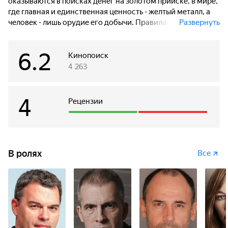
оказываются в поисках денег на золотом прииске, в мире,
где главная и единственная ценность - желтый металл, а
человек - лишь орудие его добычи. Правила
Развернуть
устанавливает «золотая мафия», которая с помощью
надсмотрщиков, прозванных «блатными», контролирует
6.2
доходное «предприятие» в тайге. В конце каждого сезона
Кинопоиск
от старателей, как он ненужных свидетелей, бесшумно
4 263
избавляются, прибрав к рукам заработанную ими долю.
Пытаясь остаться в стороне от тайной жизни прииска,
Андрей и Юра очень скоро понимают, что им не избежать
4
Рецензии
общей участи.
В ролях
Все