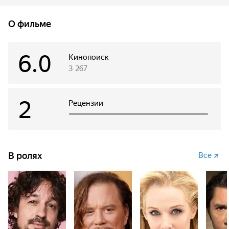
осталось — своей сестры подростка, чтобы она не стала
отбросом общества и не повторила его ошибок. Но жизнь
О фильме
не щадит тех, кто ее не ценит. Легкомыслие, веселье,
наркотики, легкие деньги и подростковая романтика
оборачиваются настоящим кошмаром. Расплачиваться
6.0
Кинопоиск
по счетам приходится с опасным преступным
3 267
синдикатом, цена расплаты — жизнь, а все, что у тебя
есть — это злость.
2
Рецензии
В ролях
Все