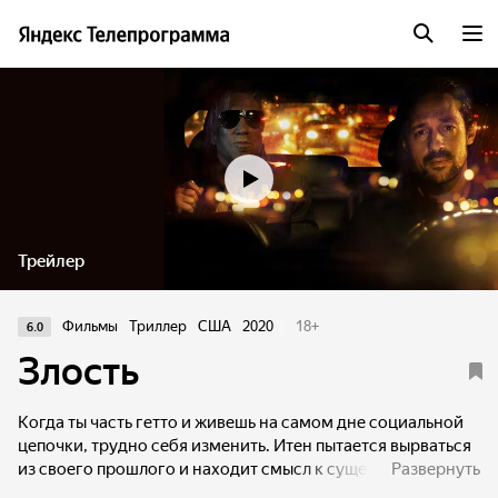
Трейлер
Фильмы
Триллер
США
2020
18
+
6.0
Злость
Когда ты часть гетто и живешь на самом дне социальной
цепочки, трудно себя изменить. Итен пытается вырваться
из своего прошлого и находит смысл к существованию
Развернуть
в воспитании и защите единственного, что у него