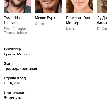
Томас Иэн
Микки Рурк
Пенелопа Энн
Лу Да
Николас
Миллер
Филли
Kaden
Ethan (в титрах:
Nicole
Dr. Cru
Thomas Nicholas)
Режиссёр
Брайан Меткалф
Жанр
триллер, криминал
Страна и год
США, 2020
Длительность
94 минуты