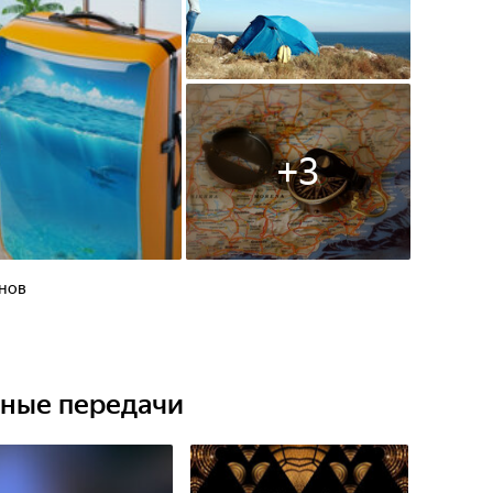
+
3
анов
ьные передачи