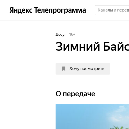
Досуг
16
+
Зимний Бай
Хочу посмотреть
О передаче