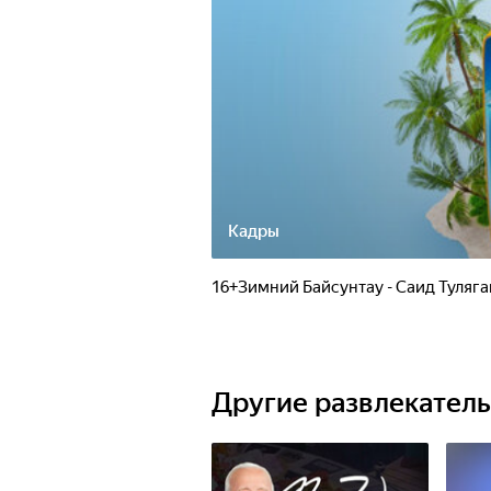
Кадры
16+Зимний Байсунтау - Саид Туляг
Другие развлекател